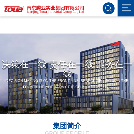
米兰电子(中国)有限公司官网
决策在一线 责任在一线 服务在一
线
DECISION MAKING IS ON THE FRONT LINE, RESPONSIBILITY IS ON THE
FRONT LINE, AND SERVICE IS ON THE FRONT LINE
集团简介
GROUP PROFILE