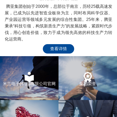
腾亚集团创始于2000年，总部位于南京，历经25载高速发
展，已成为以先进智造业板块为主，同时布局科学仪器、
产业园运营等领域多元发展的综合性集团。25年来，腾亚
秉承“科技引领，构筑新质生产力”的发展战略，紧跟时代步
伐，用心创造价值，致力于成为领先高效的科技生产力转
化运营商。
查看详情
米兰电子(中国)有限公司官网
集团荣誉